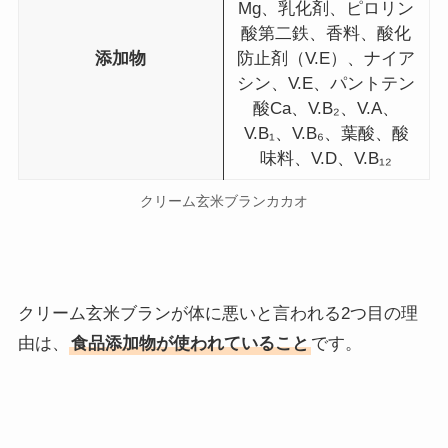
Mg、乳化剤、ピロリン
酸第二鉄、香料、酸化
添加物
防止剤（V.E）、ナイア
シン、V.E、パントテン
酸Ca、V.B₂、V.A、
V.B₁、V.B₆、葉酸、酸
味料、V.D、V.B₁₂
クリーム玄米ブランカカオ
クリーム玄米ブランが体に悪いと言われる2つ目の理
由は、
食品添加物が使われていること
です。