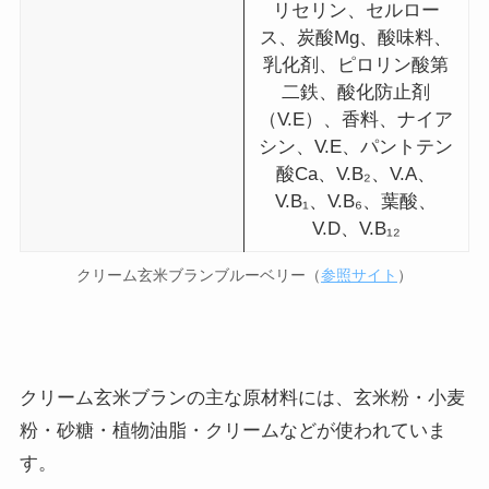
リセリン、セルロー
ス、炭酸Mg、酸味料、
乳化剤、ピロリン酸第
二鉄、酸化防止剤
（V.E）、香料、ナイア
シン、V.E、パントテン
酸Ca、V.B₂、V.A、
V.B₁、V.B₆、葉酸、
V.D、V.B₁₂
クリーム玄米ブランブルーベリー（
参照サイト
）
クリーム玄米ブランの主な原材料には、玄米粉・小麦
粉・砂糖・植物油脂・クリームなどが使われていま
す。