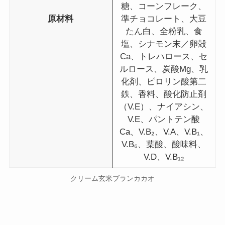
糖、コーンフレーク、
原材料
準チョコレート、大豆
たん白、全粉乳、食
塩、シナモン末／卵殻
Ca、トレハロース、セ
ルロース、炭酸Mg、乳
化剤、ピロリン酸第二
鉄、香料、酸化防止剤
（V.E）、ナイアシン、
V.E、パントテン酸
Ca、V.B₂、V.A、V.B₁、
V.B₆、葉酸、酸味料、
V.D、V.B₁₂
クリーム玄米ブランカカオ