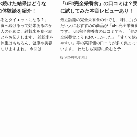
べ続けた結果はどうな
「uFit完全栄養食」の口コミは？
の体験談を紹介！
に試してみた本音レビューあり！
べるとダイエットになる？」
最近話題の完全栄養食の中でも、味にこだ
日食べ続けるって効果あるのか
たい人におすすめの商品が「uFit完全栄養
る人のために、雑穀米を食べ続
です。 ufit完全栄養食の口コミでも、「他
とをお伝えします。 雑穀米を
全栄養食よりもおいしかった」「甘くて飲
、体重はもちろん、健康や美容
やすい」等の高評価の口コミが多く集まっ
なりますよね。 今回は「...
います。 わたしも実際に飲むと予...
2024年8月30日