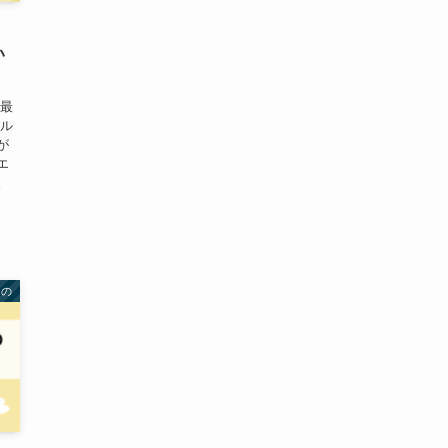
い
 最
ール
が
エ
。
もの