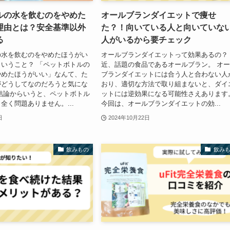
ルの水を飲むのをやめた
オールブランダイエットで痩せ
理由とは？安全基準以外
た？！向いている人と向いていな
る
人がいるから要チェック
の水を飲むのをやめたほうがい
オールブランダイエットって効果あるの？
いうこと？ 「ペットボトルの
近、話題の食品であるオールブラン。 オ
やめたほうがいい」なんて、た
ブランダイエットには合う人と合わない人
がどうしてなのだろうと気にな
おり、適切な方法で取り組まないと、ダイ
結論からいうと、ペットボトル
ットには逆効果になる可能性さえあります
全く問題ありません。...
今回は、オールブランダイエットの効...
日
2024年10月22日
飲みもの
飲み