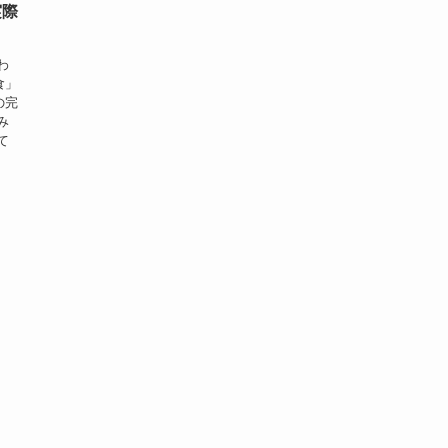
実際
わ
食」
の完
み
て