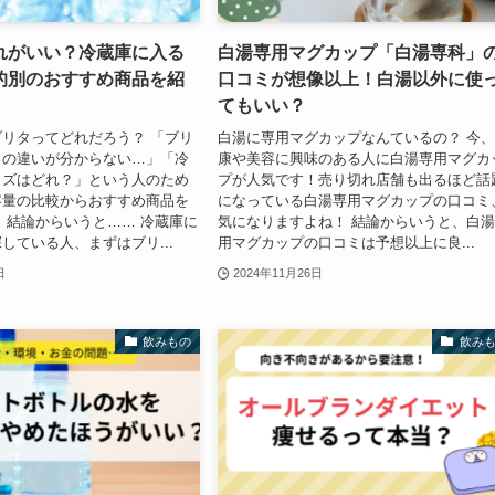
れがいい？冷蔵庫に入る
白湯専用マグカップ「白湯専科」
的別のおすすめ商品を紹
口コミが想像以上！白湯以外に使
てもいい？
リタってどれだろう？ 「ブリ
白湯に専用マグカップなんているの？ 今
トの違いが分からない…」「冷
康や美容に興味のある人に白湯専用マグカ
イズはどれ？」という人のため
プが人気です！売り切れ店舗も出るほど話
容量の比較からおすすめ商品を
になっている白湯専用マグカップの口コミ
 結論からいうと…… 冷蔵庫に
気になりますよね！ 結論からいうと、白
している人、まずはブリ...
用マグカップの口コミは予想以上に良...
日
2024年11月26日
飲みもの
飲み