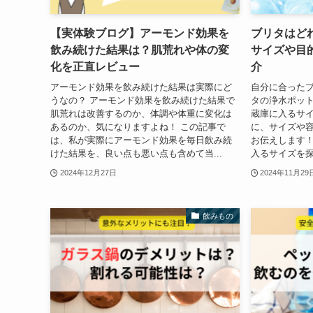
【実体験ブログ】アーモンド効果を
ブリタはど
飲み続けた結果は？肌荒れや体の変
サイズや目
化を正直レビュー
介
アーモンド効果を飲み続けた結果は実際にど
自分に合ったブ
うなの？ アーモンド効果を飲み続けた結果で
タの浄水ポッ
肌荒れは改善するのか、体調や体重に変化は
蔵庫に入るサ
あるのか、気になりますよね！ この記事で
に、サイズや
は、私が実際にアーモンド効果を毎日飲み続
お伝えします！
けた結果を、良い点も悪い点も含めて当...
入るサイズを探
2024年12月27日
2024年11月29
飲みもの