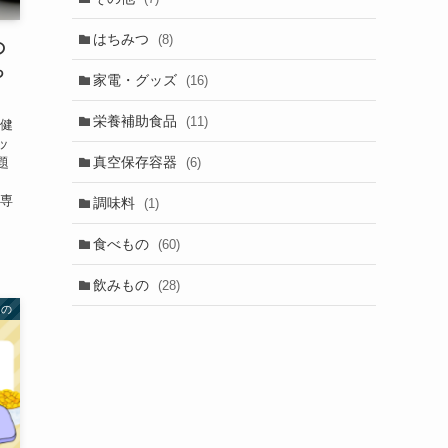
はちみつ
(8)
の
っ
家電・グッズ
(16)
栄養補助食品
(11)
、健
ッ
真空保存容器
(6)
題
、
湯専
調味料
(1)
食べもの
(60)
飲みもの
(28)
もの