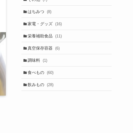
はちみつ
(8)
家電・グッズ
(16)
栄養補助食品
(11)
真空保存容器
(6)
調味料
(1)
食べもの
(60)
飲みもの
(28)