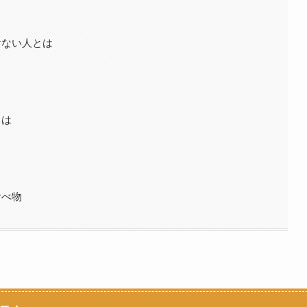
けない人とは
とは
食べ物