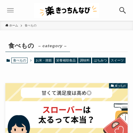
ホーム
食べもの
食べもの
– category –
食べもの
お米・雑穀
栄養補助食品
調味料
はちみつ
スイーツ
食べもの